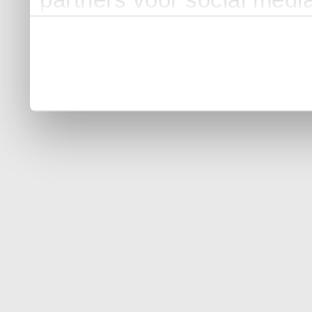
partners voor social medi
partners kunnen deze ge
informatie die u aan ze he
verzameld op basis van u
gaat akkoord met onze cook
gebruiken.